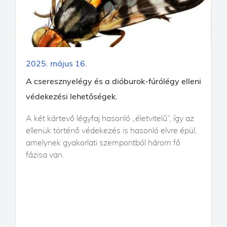
2025. május 16.
A cseresznyelégy és a dióburok-fúrólégy elleni
védekezési lehetőségek.
A két kártevő légyfaj hasonló „életvitelű”, így az
ellenük történő védekezés is hasonló elvre épül,
amelynek gyakorlati szempontból három fő
fázisa van.