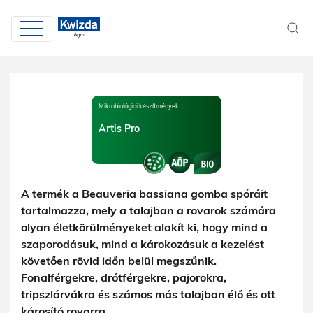
Mikrobiológiai készítmények
Artis Pro
A termék a Beauveria bassiana gomba spóráit
tartalmazza, mely a talajban a rovarok számára
olyan életkörülményeket alakít ki, hogy mind a
szaporodásuk, mind a károkozásuk a kezelést
követően rövid időn belül megszűnik.
Fonalférgekre, drótférgekre, pajorokra,
tripszlárvákra és számos más talajban élő és ott
károsító rovarra.