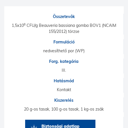
Összetevők
8
1,5x10
CFU/g Beauveria bassiana gomba BOV1 (NCAIM
155/2012) törzse
Formuláció
nedvesíthető por (WP)
Forg. kategória
III.
Hatásmód
Kontakt
Kiszerelés
20 g-os tasak, 100 g-os tasak, 1 kg-os zsák
Biztonsági adatlap