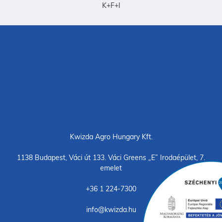
K+F+I
Kwizda Agro Hungary Kft.
1138 Budapest, Váci út 133. Váci Greens „E” Irodaépület, 7.
emelet
+36 1 224-7300
info@kwizda.hu