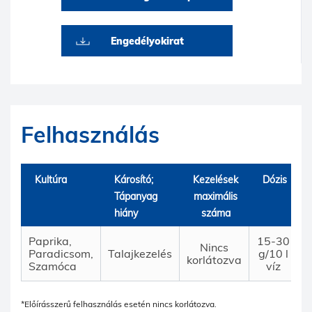
Engedélyokirat
Felhasználás
Kultúra
Károsító;
Kezelések
Dózis
Tápanyag
maximális
hiány
száma
Paprika,
15-30
Nincs
Paradicsom,
Talajkezelés
g/10 l
n
korlátozva
Szamóca
víz
*Előírásszerű felhasználás esetén nincs korlátozva.