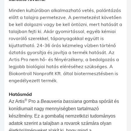
Minden kultúrában alkalmazható vetés, palántázás
előtt a talajra permetezve. A permetezést követően
be kell dolgozni vagy be kell öntözni, mert hatását a
talajban fejti ki. Akár gyomirtással, egyéb kémiai
rovarölő szerekkel, tápanyagokkal együtt is
kijuttatható. 24-36 órás kézmeleg vízben történő
áztatás gyorsítja és javítja a termék hatását. Az
Artis Pro nem hő- és fényérzékeny, a bedolgozás a
legjobb biológiai hatás eléréséhez szükséges. A
Biokontroll Nonprofit Kft. által biotermesztésben is
engedélyezett termék.
Hatásmód
®
Az Artis
Pro a
Beauveria bassiana
gomba spóráit és
konídiumait nagy mennyiségben tartalmazó
készítmény. Ez a gombafaj nemzetközi tudományos
adatok szerint a talajban a rovarok számára olyan
életkörülményeket alakít ki, hogy mind a