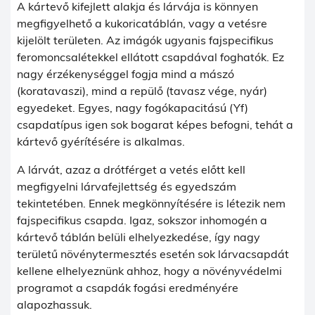
A kártevő kifejlett alakja és lárvája is könnyen
megfigyelhető a kukoricatáblán, vagy a vetésre
kijelölt területen. Az imágók ugyanis fajspecifikus
feromoncsalétekkel ellátott csapdával foghatók. Ez
nagy érzékenységgel fogja mind a mászó
(koratavaszi), mind a repülő (tavasz vége, nyár)
egyedeket. Egyes, nagy fogókapacitású (Yf)
csapdatípus igen sok bogarat képes befogni, tehát a
kártevő gyérítésére is alkalmas.
A lárvát, azaz a drótférget a vetés előtt kell
megfigyelni lárvafejlettség és egyedszám
tekintetében. Ennek megkönnyítésére is létezik nem
fajspecifikus csapda. Igaz, sokszor inhomogén a
kártevő táblán belüli elhelyezkedése, így nagy
területű növénytermesztés esetén sok lárvacsapdát
kellene elhelyeznünk ahhoz, hogy a növényvédelmi
programot a csapdák fogási eredményére
alapozhassuk.