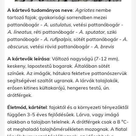
A kártevő tudományos neve
:
Agriotes
nembe
tartozó fajok; gyakorisági sorrendben mezei
pattanóbogár -
A.
ustulatus
, vetési pattanóbogár -
A.
lineatus
, réti pattanóbogár -
A.
sputator
, sziki
pattanóbogár -
A.
rufipalpis
, sötét pattanóbogár -
A.
obscurus
, vetési rövid pattanóbogár -
A.
brevis
A kártevők leírása
: Változó nagyságú (7-12 mm),
keskeny, lapostestű bogarak. Általában sötét
színűek. Az imágók, hátukra fektetve pattanószervük
segítségével szaltót ugranak. A lárvák talajlakók,
erősen kitines kültakarójú, hengeres testű, ún.
drótférgek.
Életmód, kártétel
: fajoktól és a környezeti tényezőktől
függően 3-5 éves fejlődésűek. Lárva, vagy imágó
alakban a talajban telelnek. A drótférgek csak a 8 °C-
ot meghaladó talajhőmérsékleten mozognak. A fiatal