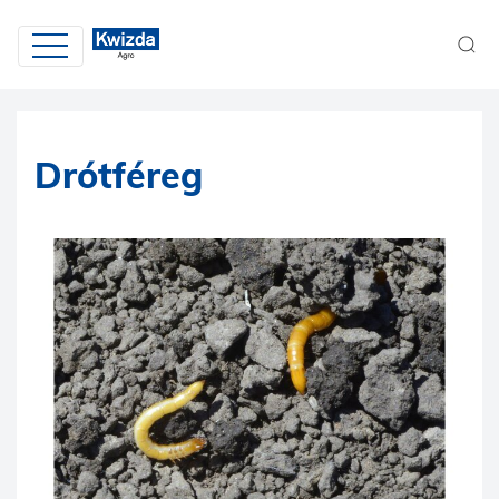
Drótféreg