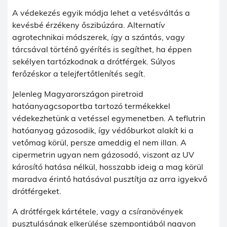
A védekezés egyik módja lehet a vetésváltás a
kevésbé érzékeny őszibúzára. Alternatív
agrotechnikai módszerek, így a szántás, vagy
tárcsával történő gyérítés is segíthet, ha éppen
sekélyen tartózkodnak a drótférgek. Súlyos
ferőzéskor a telejfertőtlenítés segít.
Jelenleg Magyarországon piretroid
hatóanyagcsoportba tartozó termékekkel
védekezhetünk a vetéssel egymenetben. A teflutrin
hatóanyag gázosodik, így védőburkot alakít ki a
vetőmag körül, persze ameddig el nem illan. A
cipermetrin ugyan nem gázosodó, viszont az UV
károsító hatása nélkül, hosszabb ideig a mag körül
maradva érintő hatásával pusztítja az arra igyekvő
drótférgeket.
A drótférgek kártétele, vagy a csíranövények
pusztulásának elkerülése szempontjából nagyon