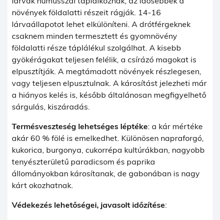
lárvák humusszal táplálkoznak, az idősebbek a
növények földalatti részeit rágják. 14-16
lárvaállapotot lehet elkülöníteni. A drótférgeknek
csaknem minden termesztett és gyomnövény
földalatti része táplálékul szolgálhat. A kisebb
gyökérágakat teljesen felélik, a csírázó magokat is
elpusztítják. A megtámadott növények részlegesen,
vagy teljesen elpusztulnak. A károsítást jelezheti már
a hiányos kelés is, később általánosan megfigyelhető
sárgulás, kiszáradás.
Termésveszteség lehetséges léptéke
: a kár mértéke
akár 60 % fölé is emelkedhet. Különösen napraforgó,
kukorica, burgonya, cukorrépa kultúrákban, nagyobb
tenyészterületű paradicsom és paprika
állományokban károsítanak, de gabonában is nagy
kárt okozhatnak.
Védekezés lehetőségei, javasolt időzítése
: