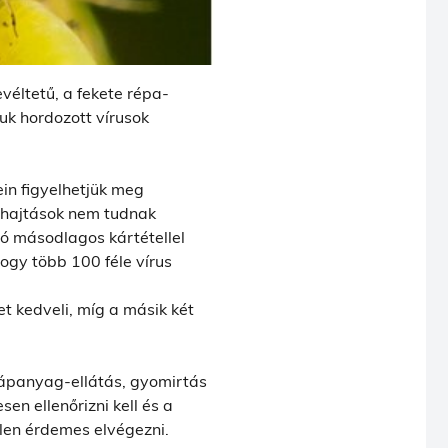
véltetű, a fekete répa-
luk hordozott vírusok
ein figyelhetjük meg
a hajtások nem tudnak
ló másodlagos kártétellel
ogy több 100 féle vírus
 kedveli, míg a másik két
 tápanyag-ellátás, gyomirtás
n ellenőrizni kell és a
llen érdemes elvégezni.