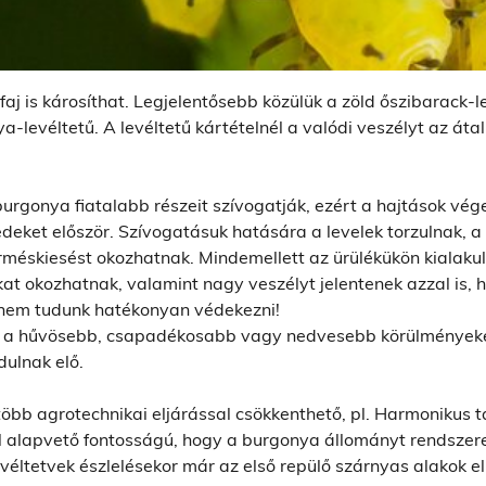
aj is károsíthat. Legjelentősebb közülük a zöld őszibarack-le
a-levéltetű. A levéltetű kártételnél a valódi veszélyt az áta
burgonya fiatalabb részeit szívogatják, ezért a hajtások vég
edeket először. Szívogatásuk hatására a levelek torzulnak, 
erméskiesést okozhatnak. Mindemellett az ürülékükön kialaku
at okozhatnak, valamint nagy veszélyt jelentenek azzal is, h
n nem tudunk hatékonyan védekezni!
 a hűvösebb, csapadékosabb vagy nedvesebb körülményeket
dulnak elő.
több agrotechnikai eljárással csökkenthető, pl. Harmonikus
l alapvető fontosságú, hogy a burgonya állományt rendszerese
véltetvek észlelésekor már az első repülő szárnyas alakok e