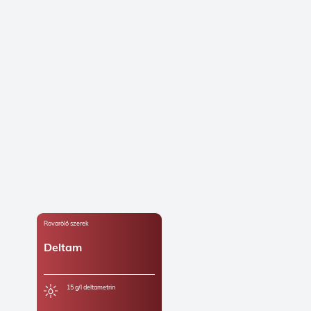
Rovarölő szerek
Deltam
15 g/l deltametrin