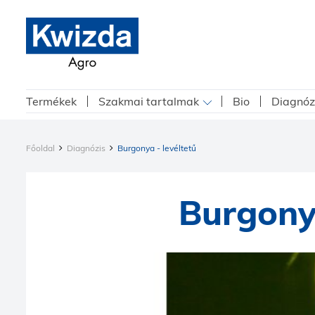
Termékek
Szakmai tartalmak
Bio
Diagnóz
Főoldal
Diagnózis
Burgonya - levéltetű
Burgonya