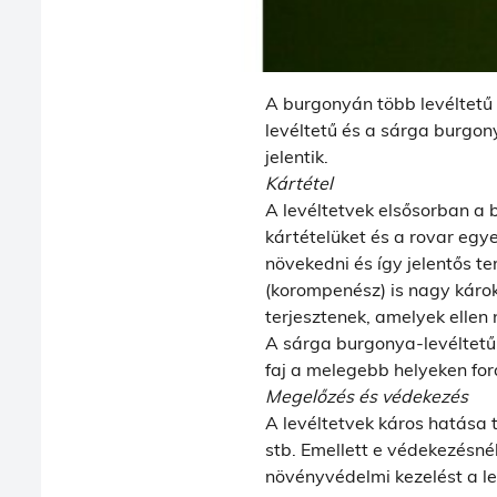
A burgonyán több levéltetű f
levéltetű és a sárga burgony
jelentik.
Kártétel
A levéltetvek elsősorban a 
kártételüket és a rovar egy
növekedni és így jelentős t
(korompenész) is nagy károk
terjesztenek, amelyek elle
A sárga burgonya-levéltetű
faj a melegebb helyeken for
Megelőzés és védekezés
A levéltetvek káros hatása 
stb. Emellett e védekezésné
növényvédelmi kezelést a le