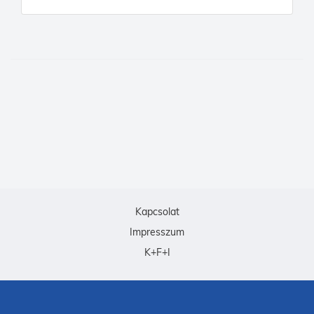
Kapcsolat
Impresszum
K+F+I