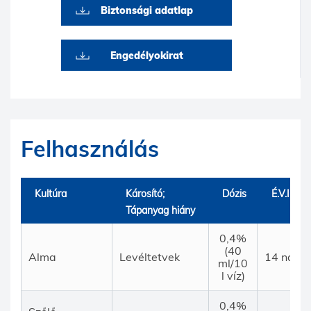
Biztonsági adatlap
Engedélyokirat
Felhasználás
Kultúra
Károsító;
Dózis
É.V.I (nap
Tápanyag hiány
0,4%
(40
Alma
Levéltetvek
14 nap
ml/10
l víz)
0,4%