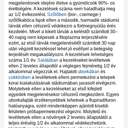
megjelenésnek idejére illetve a gyümölcsök 90%- os
érettségére. A kezelések száma nem haladhatja meg
az 1/2 év/kezelést.
Szőlőben
(bor-, csemege-)
szőlőkabóca fajok ellen a második, harmadik stádiumú
lárvák ellen célszerű védekezni a fürtmegnyúlás érés
kezdetén. Mivel a kikelt lárvák a keléstől számított 30–
40 napig nem képesek a fitoplazma terjesztésére
ezért, az első lárvák megjelenésétől számított 30 nap
után végzett kezeléssel lehet jó eséllyel a betegség
terjedését megakadályozni. A kezelések lehetséges
száma 1/1 év.
Salátában
a kezeléseket levéltetvek
ellen 2 leveles állapottól a végleges fejméretig 1/2 év
alkalommal végezzük el. Hajtatott
uborkában
és
cukkíniben
a levéltetvek elleni permetezést a telepek
korai kialakulásának stádiumában javasolt elvégezni.
Molytetvek ellen a kezeléseket az első kifejlett
egyedek megjelenésekor célszerű megkezdeni. Egyes
uborkafajták érzékenyebbek lehetnek a flupiradifuron
hatóanyagra, ezért mindenképpen ajánlott kisebb
felületen próbapermetezést végezni. Molytetű és
levéltetvek ellen a növények 2 leveles állapotától a
teljes éréséig 1/2 év alkalommal védekezhetünk.