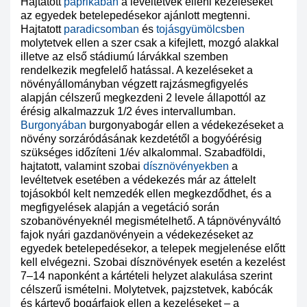
Hajtatott
paprikában
a levéltetvek elleni kezeléseket
az egyedek betelepedésekor ajánlott megtenni.
Hajtatott
paradicsomban
és
tojásgyümölcsben
molytetvek ellen a szer csak a kifejlett, mozgó alakkal
illetve az első stádiumú lárvákkal szemben
rendelkezik megfelelő hatással. A kezeléseket a
növényállományban végzett rajzásmegfigyelés
alapján célszerű megkezdeni 2 levele állapottól az
érésig alkalmazzuk 1/2 éves intervallumban.
Burgonyában
burgonyabogár ellen a védekezéseket a
növény sorzáródásának kezdetétől a bogyóérésig
szükséges időzíteni 1/év alkalommal. Szabadföldi,
hajtatott, valamint szobai
dísznövényekben
a
levéltetvek esetében a védekezés már az áttelelt
tojásokból kelt nemzedék ellen megkezdődhet, és a
megfigyelések alapján a vegetáció során
szobanövényeknél megismételhető. A tápnövényváltó
fajok nyári gazdanövényein a védekezéseket az
egyedek betelepedésekor, a telepek megjelenése előtt
kell elvégezni. Szobai dísznövények esetén a kezelést
7–14 naponként a kártételi helyzet alakulása szerint
célszerű ismételni. Molytetvek, pajzstetvek, kabócák
és kártevő bogárfajok ellen a kezeléseket – a