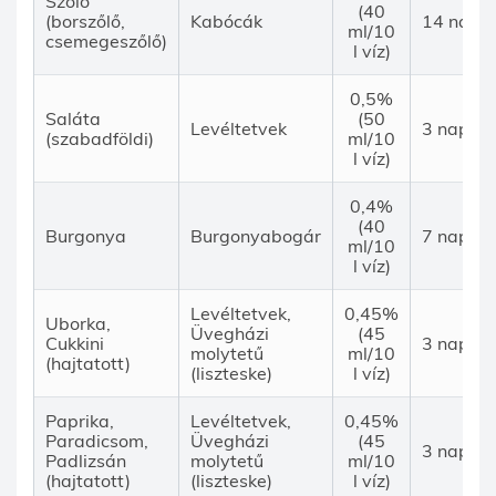
Szőlő
(40
(borszőlő,
Kabócák
14 nap
ml/10
csemegeszőlő)
l víz)
0,5%
Saláta
(50
Levéltetvek
3 nap
(szabadföldi)
ml/10
l víz)
0,4%
(40
Burgonya
Burgonyabogár
7 nap
ml/10
l víz)
Levéltetvek,
0,45%
Uborka,
Üvegházi
(45
Cukkini
3 nap
molytetű
ml/10
(hajtatott)
(liszteske)
l víz)
Paprika,
Levéltetvek,
0,45%
Paradicsom,
Üvegházi
(45
3 nap
Padlizsán
molytetű
ml/10
(hajtatott)
(liszteske)
l víz)