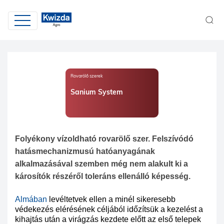
Rovarölő szerek
Sanium System
Folyékony vízoldható rovarölő szer. Felszívódó
hatásmechanizmusú hatóanyagának
alkalmazásával szemben még nem alakult ki a
károsítók részéről toleráns ellenálló képesség.
Almában
levéltetvek ellen a minél sikeresebb
védekezés elérésének céljából időzítsük a kezelést a
kihajtás után a virágzás kezdete előtt az első telepek