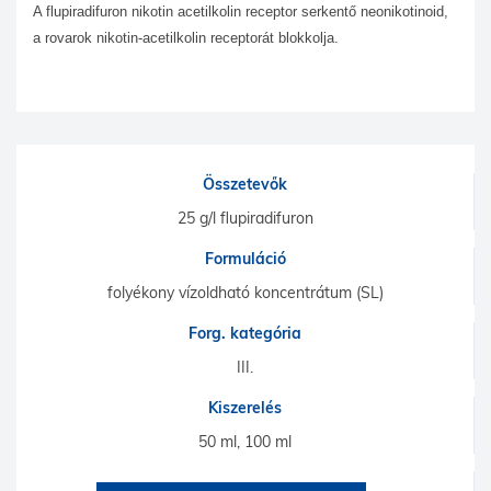
A flupiradifuron nikotin acetilkolin receptor serkentő neonikotinoid,
a rovarok nikotin-acetilkolin receptorát blokkolja.
Összetevők
25 g/l flupiradifuron
Formuláció
folyékony vízoldható koncentrátum (SL)
Forg. kategória
III.
Kiszerelés
50 ml, 100 ml