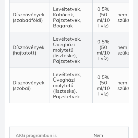
Levéltetvek,
0,5%
Dísznövények
Kabócák,
(50
nem
(szabadföldi)
Pajzstetvek,
ml/10
szükség
Bogarak
l víz)
Levéltetvek,
0,5%
Üvegházi
Dísznövények
(50
nem
molytetű
(hajtatott)
ml/10
szükség
(liszteske),
l víz)
Pajzstetvek
Levéltetvek,
0,5%
Üvegházi
Dísznövények
(50
nem
molytetű
(szobai)
ml/10
szükség
(liszteske),
l víz)
Pajzstetvek
AKG programban is
Nem