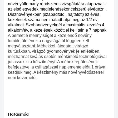
növényállomány rendszeres vizsgálatára alapozva –
az első egyedek megjelenésekor célszerű elvégezni.
Dísznövényekben (szabadföldi, hajtatott) az éves
kezelések száma nem haladhatja meg az 1/2 év
alkalmat. Szobanövényeknél a maximális kezelés 4
alkalom/év, a kezelések között el kell telnie 7 napnak.
A permetlé mennyiséget a kezelendő növény
lombfelületének a nagyságától függően kell
megválasztani. Méhekkel látogatott virágzó
kultúrákban, virágzó gyomnövények jelenlétében,
mézharmat kiválás esetén méhkímélő technológiával
juttassuk ki a készítményt. A méhek repülésének
befejeztével a csillagászati naplemente előtt 1 órával
kezdjük meg. A készítmény más növényvédőszerrel
nem keverhető.
Hatásmód