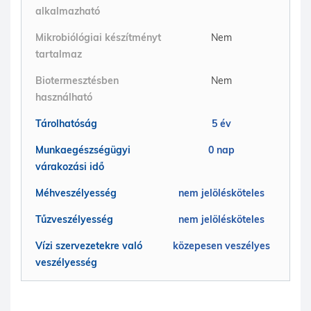
alkalmazható
Mikrobiólógiai készítményt
Nem
tartalmaz
Biotermesztésben
Nem
használható
Tárolhatóság
5 év
Munkaegészségügyi
0 nap
várakozási idő
Méhveszélyesség
nem jelölésköteles
Tűzveszélyesség
nem jelölésköteles
Vízi szervezetekre való
közepesen veszélyes
veszélyesség